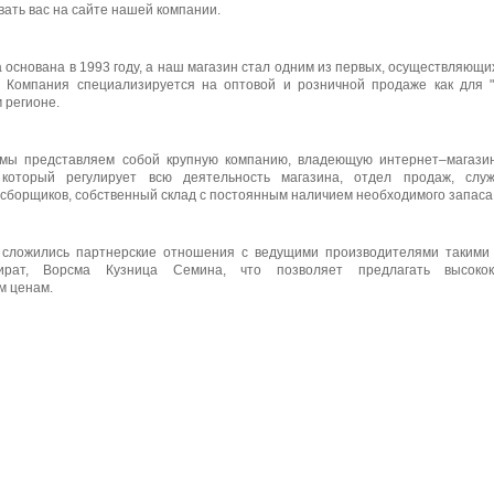
ать вас на сайте нашей компании.
основана в 1993 году, а наш магазин стал одним из первых, осуществляющих
. Компания специализируется на оптовой и розничной продаже как для "
 регионе.
мы представляем собой крупную компанию, владеющую интернет–магази
, который регулирует всю деятельность магазина, отдел продаж, слу
борщиков, собственный склад c постоянным наличием необходимого запаса 
 сложились партнерские отношения с ведущими производителями такими к
ират, Ворсма Кузница Семина, что позволяет предлагать высокок
м ценам.