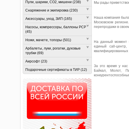
Пули, шарики, СО2, мишени (238)
Мы рады приветствов
Снаряжение и экипировка (230)
Наша компания была 
Аксессуары, уход, ЗИП (165)
Московском регионе
перепродажи в своем
Насосы, компрессоры, баллоны РСР
(45)
Ножи, мачете, топоры (501)
На данный момент 
единый call-центр
Арбалеты, луки, рогатки, духовые
квалифицированных с
трубки (69)
Аирсофт (23)
За это время у нас
Подарочные сертификаты в ТИР (12)
Байкал, Молот, П
конкурентоспособны