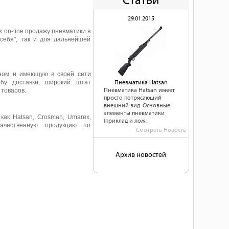
Статьи
29.01.2015
 on-line продажу пневматики в
себя", так и для дальнейшей
ном и имеющую в своей сети
жбу доставки, широкий штат
Пневматика Hatsan
товаров.
Пневматика Hatsan имеет
просто потрясающий
внешний вид. Основные
элементы пневматики
ак Hatsan, Crosman, Umarex,
(приклад и лож...
ачественную продукцию по
Смотреть Новость
Архив новостей