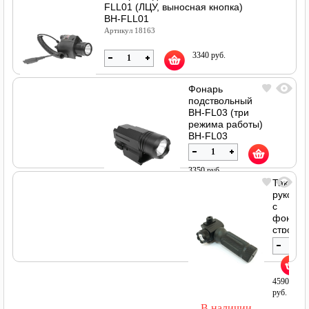
FLL01 (ЛЦУ, выносная кнопка)
BH-FLL01
Артикул 18163
3340 руб.
Фонарь
подствольный
BH-FL03 (три
В наличии
режима работы)
BH-FL03
Артикул 18164
3350 руб.
Тактиче
рукоятк
с
В наличии
фонаре
стробо
и
ЛЦУ,
на
вивер
4590
(металл
руб.
BH-
В наличии