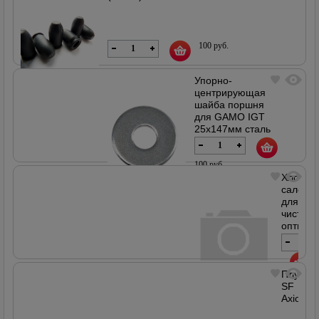
100 руб.
Упорно-
центрирующая
шайба поршня
В наличии
для GAMO IGT
25х147мм сталь
100 руб.
Хлопко
салфет
для
В наличии
чистки
оптики
Плунже
360
SF
руб.
Axiom
В наличии