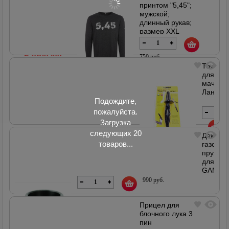
принтом "5,45";
мужской;
длинный рукав;
размер XXL
В наличии
750 руб.
Точило
для
мачете
В наличии
Лански
Подождите,
пожалуйста.
Загрузка
следующих 20
Демпф
900
товаров...
газовой
руб.
пружин
В наличии
для
GAMO
IGT
990 руб.
28,5х1
Прицел для
блочного лука 3
пин