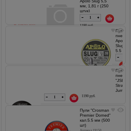
Apolo Slug 5,5
шт)
мм, 1,81 г (250
Артикул
штук)
18508
Артикул 20024
В наличии
1190 руб.
Пули
пневма
Apolo
В наличии
Slug
5,5
мм,
1,62
г
(250
Пули
1190
штук)
пневма
руб.
"JSB
Артикул
В наличии
18867
Straton
Jumbo
Monster
1190 руб.
5,52мм,
1.645гр.
Пули "Crosman
(200шт.)
Premier Domed"
Артикул
кал.5.5 мм (500
00635
шт)
Артикул 19150