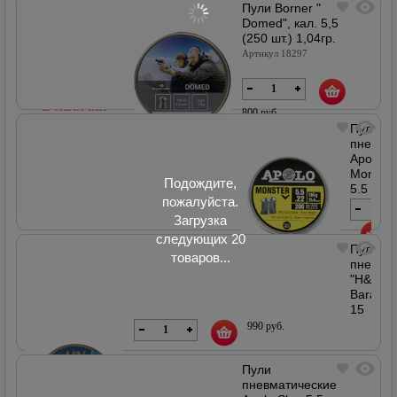
Пули Borner "
1,15гр.
Domed", кал. 5,5
Артикул
(250 шт.) 1,04гр.
18298
Артикул 18297
В наличии
800 руб.
Пули
пневма
Apolo
В наличии
Monster
Подождите,
5,5
пожалуйста.
мм,
1,6
Загрузка
г
следующих 20
(200
Пули
990
товаров...
штук)
пневма
руб.
"H&N"
Артикул
В наличии
18868
Barakud
15
5.5
990 руб.
мм
1,03
Пули
гр.
пневматические
(250