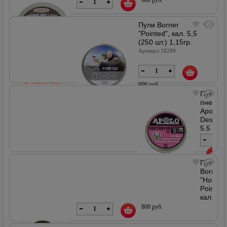
5,5мм
(250шт.)
Пули Borner
Артикул
"Pointed", кал. 5,5
18330
(250 шт.) 1,15гр.
Артикул 18299
В наличии
600 руб.
Пули
пневма
Apolo
В наличии
Destroy
5,5
мм,
1,8
г
(100
Пули
690
штук)
Borner
руб.
"Hollow
Артикул
В наличии
18869
Point",
кал.
5,5
800 руб.
(250
шт.)