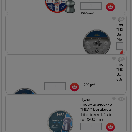
В наличии
1290 руб.
Пули
пневма
"H&N"
В наличии
Baraku
Match
5.5
мм
1,37
гр.
Пули
1290
(200
пневма
руб.
шт)
"H&N"
В наличии
Baraku
Артикул
00614
5.5
мм
1290 руб.
(200
шт)
Пули
1,37
пневматические
гр
"H&N" Barakuda-
Артикул
18 5.5 мм 1,175
00605
гр. (200 шт)
Артикул 18509
В наличии