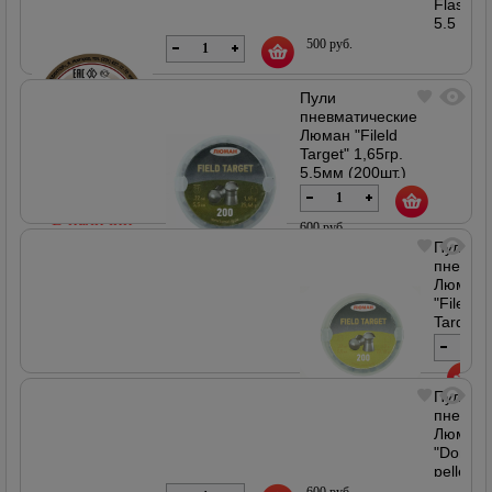
18800
Flash
5,5
mm,
500 руб.
1,3
гр.
Пули
(50
пневматические
шт)
Люман "Fileld
Артикул
Target" 1,65гр.
18416
5,5мм (200шт.)
Артикул 18332
В наличии
600 руб.
Пули
пневма
Люман
В наличии
"Fileld
Target"
1,50гр.
5,5мм
(200шт.)
Пули
Артикул
600
18331
пневма
руб.
Люман
В наличии
"Domed
pellets"
1,1гр.
600 руб.