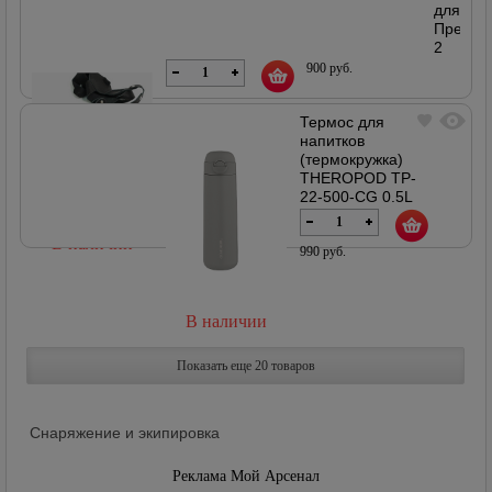
18307
для
В наличии
Премье
2
ствола,
900 руб.
г.
Рязань,
Термос для
кожа
напитков
Артикул
(термокружка)
18306
THEROPOD TP-
22-500-CG 0.5L
серый
Артикул 19609
В наличии
990 руб.
В наличии
Показать еще 20 товаров
Снаряжение и экипировка
Реклама Мой Арсенал