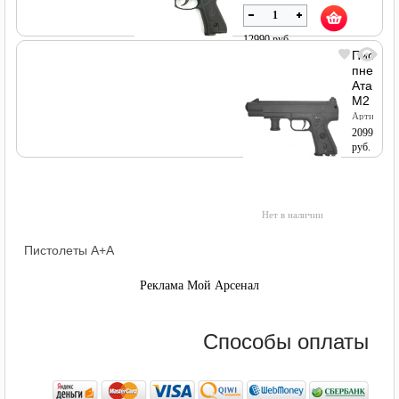
12990 руб.
Пистол
пневма
Атаман
В наличии
М2
Артикул
18538
20990
руб.
Нет в наличии
Пистолеты A+A
Реклама Мой Арсенал
Способы оплаты