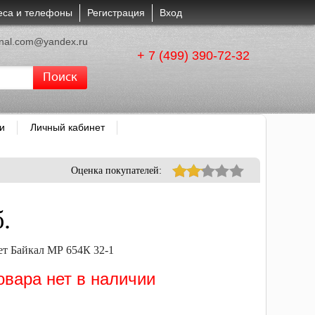
еса и телефоны
Регистрация
Вход
enal.com@yandex
.
ru
+ 7 (499) 390-72-32
Поиск
и
Личный кабинет
Оценка покупателей:
.
т Байкал МР 654К 32-1
овара нет в наличии